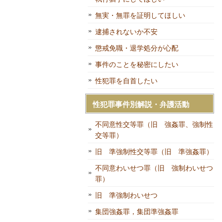
無実・無罪を証明してほしい
逮捕されないか不安
懲戒免職・退学処分が心配
事件のことを秘密にしたい
性犯罪を自首したい
性犯罪事件別解説・弁護活動
不同意性交等罪（旧 強姦罪、強制性
交等罪）
旧 準強制性交等罪（旧 準強姦罪）
不同意わいせつ罪（旧 強制わいせつ
罪）
旧 準強制わいせつ
集団強姦罪，集団準強姦罪