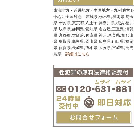
東海地方・近畿地方・中国地方・九州地方を
中心に全国対応 茨城県,栃木県,群馬県,埼玉
県,千葉県,東京都,八王子,神奈川県,横浜,福井
県,岐阜県,静岡県,愛知県,名古屋,三重県,滋賀
県,京都府,大阪府,兵庫県,神戸,奈良県,和歌山
県,鳥取県,島根県,岡山県,広島県,山口県,福岡
県,佐賀県,長崎県,熊本県,大分県,宮崎県,鹿児
島県
詳細はこちら