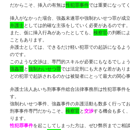
だからこそ、挿入の有無は
性犯罪事件
では重要になって
挿入がなかった場合、強姦未遂罪や強制わいせつ罪が成
弁護士
としては的確な主張をしていく必要があるのです
また、仮に挿入行為があったとしても、
検察官
の判断に
こともあります。
弁護士としては、できるだけ軽い犯罪での起訴になるよ
のです。
このような交渉は、専門的スキルが必要にもなるでしょ
強姦罪
と
強制わいせつ罪
では法定刑にも大きな差があり
どの犯罪で起訴されるのかは被疑者にとって最大の関心
弁護士法人あいち刑事事件総合法律事務所は性犯罪事件
す。
強制わいせつ事件、強姦事件の弁護活動も数多く行って
刑事事件専門だからこそ、
検察官
と
交渉
する機会も多く
ります。
性犯罪事件
を起こしてしまった方は、ぜひ弊所までご相