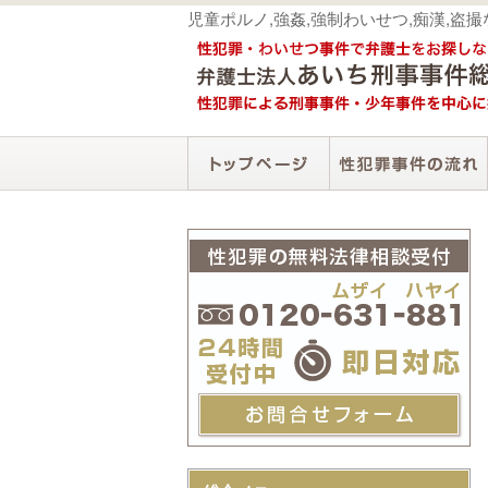
児童ポルノ,強姦,強制わいせつ,痴漢,盗