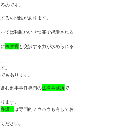
くるのです。
立する可能性があります。
。
よっては強制わいせつ罪で起訴される
うに
検察官
と交渉する力が求められる
う。
ます。
事でもあります。
を含む刑事事件専門の
法律事務所
で
おります。
、
弁護士
は専門的ノウハウも有してお
談ください。