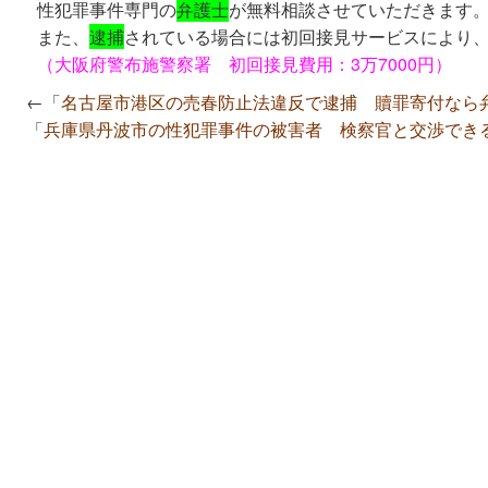
性犯罪事件専門の
弁護士
が無料相談させていただきます
また、
逮捕
されている場合には初回接見サービスにより
（大阪府警布施警察署 初回接見費用：3万7000円）
←「
名古屋市港区の売春防止法違反で逮捕 贖罪寄付なら
「
兵庫県丹波市の性犯罪事件の被害者 検察官と交渉でき