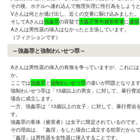
その後、ホテルへ連れ込んで無理矢理に性行為をしよう
Vさんは何とか逃げ出し、近くの交番に駆け込みました。
そしてAさんは
強姦罪
の容疑で
大阪府警布施警察署
に
逮捕
Aさんは男性器の挿入はなかったと主張しています。
（フィクションです）
～強姦罪と強制わいせつ罪～
Aさんは男性器の挿入の有無を争っていますが、これには
か。
ここでは
強姦罪
と
強制わいせつ罪
の違いが問題となりま
強制わいせつ罪は「13歳以上の男女」に対して、暴行脅
場合に成立します。
一方、強姦罪は「13歳以上の女子」に対して、暴行脅迫
す。
強姦罪の客体（被害者）は女子に限定されているのです
その理由は、「姦淫」をした場合に成立する犯罪だから
「姦淫」は男性器を女性器に挿入することです。