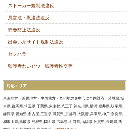
ストーカー規制法違反
風営法・風適法違反
売春防止法違反
出会い系サイト規制法違反
セクハラ
監護者わいせつ 監護者性交等
対応エリア
東海地方・近畿地方・中国地方・九州地方を中心に全国対応 茨城県,栃
木県,群馬県,埼玉県,千葉県,東京都,八王子,神奈川県,横浜,福井県,岐阜県,
静岡県,愛知県,名古屋,三重県,滋賀県,京都府,大阪府,兵庫県,神戸,奈良県,
和歌山県,鳥取県,島根県,岡山県,広島県,山口県,福岡県,佐賀県,長崎県,熊