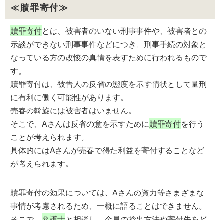
≪贖罪寄付≫
贖罪寄付
とは、被害者のいない刑事事件や、被害者との
示談ができない刑事事件などにつき、刑事手続の対象と
なっている方の改悛の真情を表すために行われるもので
す。
贖罪寄付は、被告人の反省の態度を示す情状として量刑
に有利に働く可能性があります。
売春の斡旋には被害者はいません。
そこで、Aさんは反省の意を示すために
贖罪寄付
を行う
ことが考えられます。
具体的にはAさんが売春で得た利益を寄付することなど
が考えられます。
贖罪寄付の効果については、Aさんの資力等さまざまな
事情が考慮されるため、一概に語ることはできません。
そこで、
弁護士
と相談し、金員の捻出方法や寄付先をど