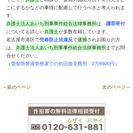
こにするかなどの事情に配慮して行うべきと考えられま
す。
弁護士法人あいち刑事事件総合法律事務所
は、
贖罪寄付
についても詳しい
弁護士
が多数在籍しています。
名古屋市港区で
売春防止法違反
で
逮捕
されお困りの方
は、
弁護士法人あいち刑事事件総合法律事務所
までお問
合せください。
（愛知県警港警察署での初回接見費用 3万6900円）
« 前のページ
次のページ »