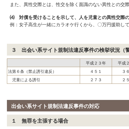
また、異性交際とは、性交を除く面識のない異性との交
⑷ 対償を受けることを示して、人を児童との異性交際
例：女子高生が一緒にカラオケ行くから、〇万円援助し
３ 出会い系サイト規制法違反事件の検挙状況（警
平成２３年
平成
法第６条（禁止誘引違反）
４５１
３
児童による誘引
２７３
２
出会い系サイト規制法違反事件の対応
１ 無罪を主張する場合