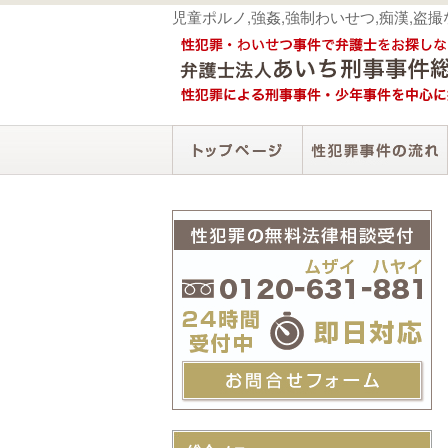
児童ポルノ,強姦,強制わいせつ,痴漢,盗