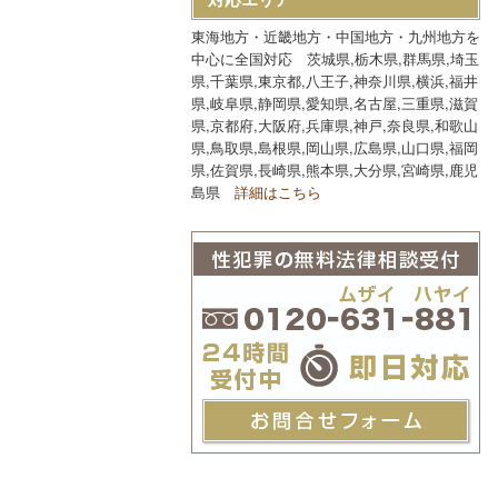
東海地方・近畿地方・中国地方・九州地方を
中心に全国対応 茨城県,栃木県,群馬県,埼玉
県,千葉県,東京都,八王子,神奈川県,横浜,福井
県,岐阜県,静岡県,愛知県,名古屋,三重県,滋賀
県,京都府,大阪府,兵庫県,神戸,奈良県,和歌山
県,鳥取県,島根県,岡山県,広島県,山口県,福岡
県,佐賀県,長崎県,熊本県,大分県,宮崎県,鹿児
島県
詳細はこちら