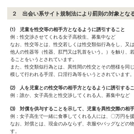
２ 出会い系サイト規制法により罰則の対象とな
⑴ 児童を性交等の相手方となるように誘引すること
例：性交渉させてくれる女子高校生、募集中など
なお、性交等とは、性交若しくは性交類似行為をし、又
他人の性器等（性器、肛門又は乳首をいう。）を触り、
ることをいうとされています。
また、性交類似行為とは、異性間の性交とその態様を同
模して行われる手淫、口淫行為等をいうとされています
⑵ 人を児童との性交等の相手方となるように誘引する
例：誰か、女子高生と性交渉してくれる人、募集中など
⑶ 対償を供与することを示して、児童を異性交際の相
例：女子高生で一緒に食事してくれる人には、〇万円を
なお、対償とは、現金のみならず、衣服やバッグなどの
す。