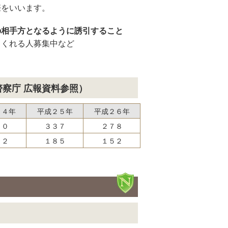
際をいいます。
の相手方となるように誘引すること
てくれる人募集中など
察庁 広報資料参照）
２４年
平成２５年
平成２６年
６０
３３７
２７８
５２
１８５
１５２