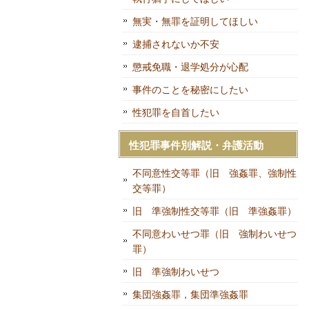
無実・無罪を証明してほしい
逮捕されないか不安
懲戒免職・退学処分が心配
事件のことを秘密にしたい
性犯罪を自首したい
性犯罪事件別解説・弁護活動
不同意性交等罪（旧 強姦罪、強制性
交等罪）
旧 準強制性交等罪（旧 準強姦罪）
不同意わいせつ罪（旧 強制わいせつ
罪）
旧 準強制わいせつ
集団強姦罪，集団準強姦罪