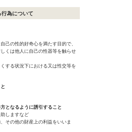
る行為について
は自己の性的好奇心を満たす目的で、
若しくは他人に自己の性器等を触らせ
じくする状況下における又は性交等を
。
こと
手方となるように誘引すること
援助しますなど
物、その他の財産上の利益をいいま