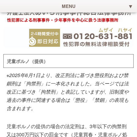
MENU
児童ポルノ（提供）
※2025年6月1日より、改正刑法に基づき懲役刑および禁
錮刑は「拘禁刑」に一本化されました。当ページでは法
改正に基づき「拘禁刑」と表記していますが、旧制度や
過去の事件に関連する場合は「懲役」「禁錮」の表現も
含まれます。
児童ポルノの提供の場合の法定刑は、3年以下の拘禁刑
又は300万円以下の罰金です（児童買春・児童ポルノ処