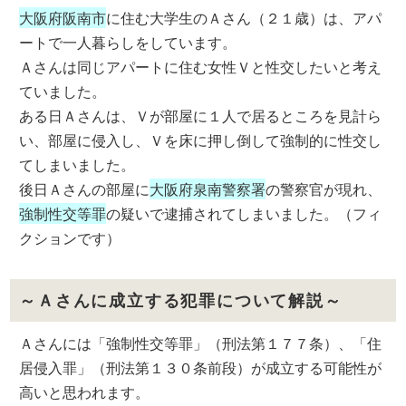
大阪府阪南市
に住む大学生のＡさん（２１歳）は、アパ
ートで一人暮らしをしています。
Ａさんは同じアパートに住む女性Ｖと性交したいと考え
ていました。
ある日Ａさんは、Ｖが部屋に１人で居るところを見計ら
い、部屋に侵入し、Ｖを床に押し倒して強制的に性交し
てしまいました。
後日Ａさんの部屋に
大阪府泉南警察署
の警察官が現れ、
強制性交等罪
の疑いで逮捕されてしまいました。（フィ
クションです）
～Ａさんに成立する犯罪について解説～
Ａさんには「強制性交等罪」（刑法第１７７条）、「住
居侵入罪」（刑法第１３０条前段）が成立する可能性が
高いと思われます。