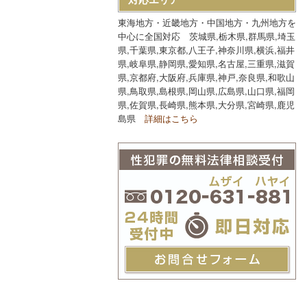
東海地方・近畿地方・中国地方・九州地方を
中心に全国対応 茨城県,栃木県,群馬県,埼玉
県,千葉県,東京都,八王子,神奈川県,横浜,福井
県,岐阜県,静岡県,愛知県,名古屋,三重県,滋賀
県,京都府,大阪府,兵庫県,神戸,奈良県,和歌山
県,鳥取県,島根県,岡山県,広島県,山口県,福岡
県,佐賀県,長崎県,熊本県,大分県,宮崎県,鹿児
島県
詳細はこちら