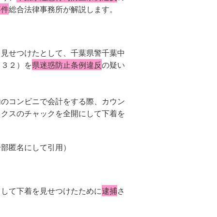
事件
総合法律事務所が解説します。
を見せつけたとして、千葉県警千葉中
（３２）を
県迷惑防止条例違反
の疑い
。
内のコンビニで会計をする際、カウン
ックスのチャックを全開にして下着を
一部匿名にして引用）
ろして下着を見せつけたために
逮捕
さ