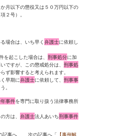
６か月以下の懲役又は５０万円以下の
１項２号）。
いる場合は、いち早く
弁護士
に依頼し
件を起こした場合は、
刑事処分
に加
高いですが、この懲戒処分は、
刑事処
からず影響すると考えられます。
べく早期に
弁護士
に依頼して、
刑事事
ょう。
少年事件
を専門に取り扱う法律事務所
りの方は、
弁護士
法人あいち
刑事事件
の記事へ 次の記事へ「
【事例解