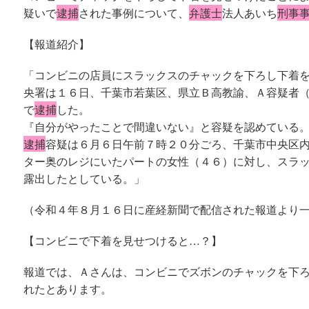
疑いで
逮捕
された事例について、
弁護士
法人あいち
刑事
【報道紹介】
「コンビニの店員にスラックスのチャックを下ろし下着
央署は１６日、千葉市若葉区、県立Ｂ高教諭、Ａ容疑者
で
逮捕
した。
『自分がやったことで間違いない』と容疑を認めている
逮捕
容疑は６月６日午前７時２０分ごろ、千葉市中央区
ター奥のレジにいたパートの女性（４６）に対し、スラ
露出したとしている。」
（令和４年８月１６日に産経新聞で配信された報道より
【コンビニで下着を見せつけると…？】
報道では、Ａさんは、コンビニでズボンのチャックを下
れたとあります。