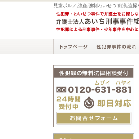
児童ポルノ,強姦,強制わいせつ,痴漢,盗