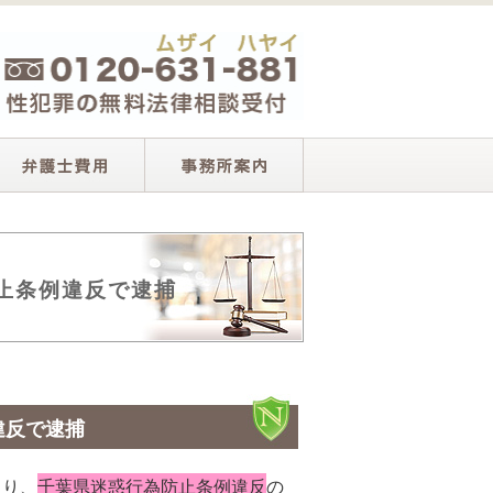
止条例違反で逮捕
違反で逮捕
より、
千葉県迷惑行為防止条例違反
の