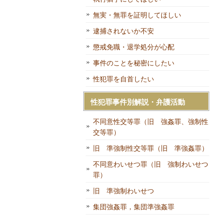
無実・無罪を証明してほしい
逮捕されないか不安
懲戒免職・退学処分が心配
事件のことを秘密にしたい
性犯罪を自首したい
性犯罪事件別解説・弁護活動
不同意性交等罪（旧 強姦罪、強制性
交等罪）
旧 準強制性交等罪（旧 準強姦罪）
不同意わいせつ罪（旧 強制わいせつ
罪）
旧 準強制わいせつ
集団強姦罪，集団準強姦罪