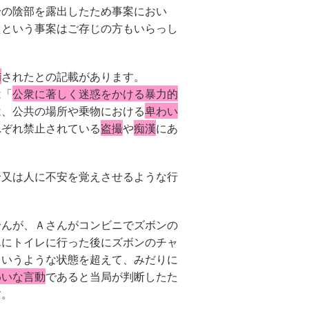
身の陰部を露出したため事案におい
たという事案はご存じの方もいらっし
捕
されたとの記載があります。
は「
公衆に著しく迷惑をかける暴力的
は、公共の場所や乗物における
卑わい
れぞれ禁止されている
盗撮
や
痴漢
にあ
せ又は人に不安を覚えさせるような行
せんが、Ａさんがコンビニでズボンの
単にトイレに行った後にズボンのチャ
というような状態を超えて、みだりに
わいな言動
であると当局が判断したた
す。