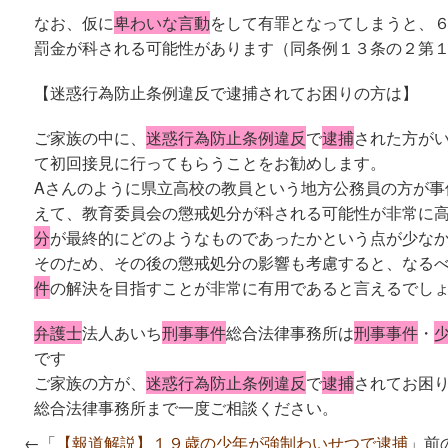
なお、仮に
卑わいな言動
をして有罪となってしまうと、
罰金が科される可能性があります（同条例１３条の２第
【迷惑行為防止条例違反で逮捕されてお困りの方は】
ご家族の中に、
迷惑行為防止条例違反
で
逮捕
された方が
て初回接見に行ってもらうことをお勧めします。
Aさんのように県立高校の教員という地方公務員の方が事
えて、教育委員会の懲戒処分が科される可能性が非常に
分
が最終的にどのようなものであったかという点が少な
そのため、その後の懲戒処分の影響も考慮すると、なる
件
の解決を目指すことが非常に有用であると言えるでし
弁護士
法人あいち
刑事事件
総合法律事務所は
刑事事件
・
です
ご家族の方が、
迷惑行為防止条例違反
で
逮捕
されてお困
総合法律事務所まで一度ご相談ください。
←「
【報道解説】１９歳の少年が強制わいせつで逮捕
」前