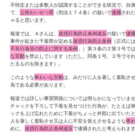
不特定または多数人が認識することができる状況で、自
て、
公然わいせつ罪
（刑法１７４条）の疑いで
逮捕
され
ゃると思います。
報道では、Ａさんは、
迷惑行為防止条例違反
の疑いで
逮
事件が起きた千葉県が定める
迷惑行為防止条例
（正式に
不良行為等の防止に関する条例
」）第３条の２第３号で
な言動
を禁止しています（ただし、同条１号、２号でそ
たるものを除きます）。
このような
卑わいな言動
は、みだりに人を著しく羞恥さ
為である必要があります。
報道では詳しい事実関係については明らかになっていま
チャックを下ろして下着を見せつけた行為が、たとえば
ックを上げ忘れたために下着がちょっと外部に出ていた
人を著しく羞恥させ又は人に不安を覚えさせるような
卑
めに、
迷惑行為防止条例違反
で逮捕されたと考えられま