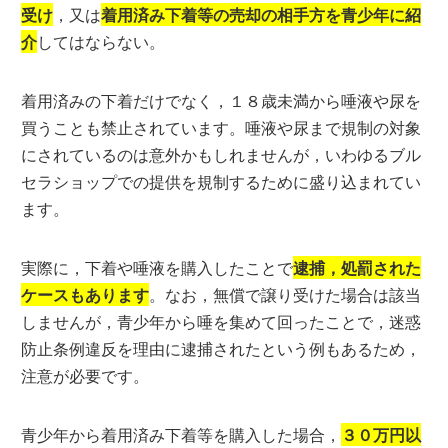
受け
，又は
着用済み下着等の売却の相手方を青少年に紹
介
してはならない。
着用済みの下着だけでなく，１８歳未満から唾液や尿を
買うことも禁止されています。唾液や尿まで規制の対象
にされているのは意外かもしれませんが，いわゆるブル
セラショップでの提供を規制するために盛り込まれてい
ます。
実際に，下着や唾液を購入したことで
逮捕，処罰された
ケースもあります
。なお，無償で譲り受けた場合は該当
しませんが，青少年から唾を集めて回ったことで，迷惑
防止条例違反を理由に逮捕されたという例もあるため，
注意が必要です。
青少年から着用済み下着等を購入した場合，
３０万円以