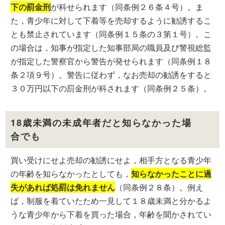
下の罰金刑
が科せられます（同条例２６条４号）。ま
た，青少年に対して下着等を売却するように勧誘するこ
とも禁止されています（同条例１５条の３第１号）。こ
の場合は，知事が指定した知事部局の職員及び警視総監
が指定した警察官から警告が発せられます（同条例１８
条２項９号）。警告に従わず，なお売却の勧誘をすると
３０万円以下の罰金刑が科されます（同条例２５条）。
18歳未満の未成年者だと知らなかった場
合でも
買い受けにせよ売却の勧誘にせよ，相手方となる青少年
の年齢を知らなかったとしても，
知らなかったことに過
失があれば処罰は免れません
（同条例２８条）。例え
ば，制服を着ていたため一見して１８歳未満と分かるよ
うな青少年から下着を買った場合，年齢を聞かされてい