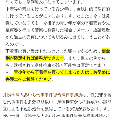
なくても，条例違反になってしまいます。
下着等の売買を行っている青少年は，金銭目的で常習的
に行っていることが往々にあります。たまたま今回は発
覚していなくても，今後その青少年が別の下着売買や児
童買春を行って警察に発覚した場合，メール・通話履歴
から過去の売買についても明るみに出てしまうことがあ
るのです。
下着等の買い受けもれっきとした犯罪であるため，
罰金
刑が確定すれば前科がつきます
。また，過去の例から
も，逮捕されて身体拘束が続く可能性は否定できませ
ん。
青少年から下着等を買ってしまった方は，お早めに
弁護士へご相談ください
。
弁護士法人あいち刑事事件総合法律事務所
は、性犯罪を含
む刑事事件を多数取り扱い、身体拘束からの解放や示談成
立による不起訴処分を獲得している実績が多数あります。
ぜひ一度、弁護士法人あいち刑事事件総合法律事務所へご