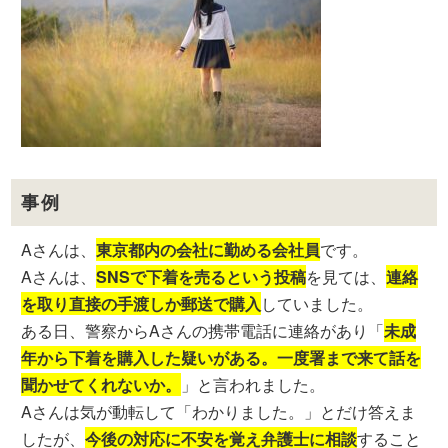
事例
Aさんは、
東京都内の会社に勤める会社員
です。
Aさんは、
SNSで下着を売るという投稿
を見ては、
連絡
を取り直接の手渡しか郵送で購入
していました。
ある日、警察からAさんの携帯電話に連絡があり「
未成
年から下着を購入した疑いがある。一度署まで来て話を
聞かせてくれないか。
」と言われました。
Aさんは気が動転して「わかりました。」とだけ答えま
したが、
今後の対応に不安を覚え弁護士に相談
すること