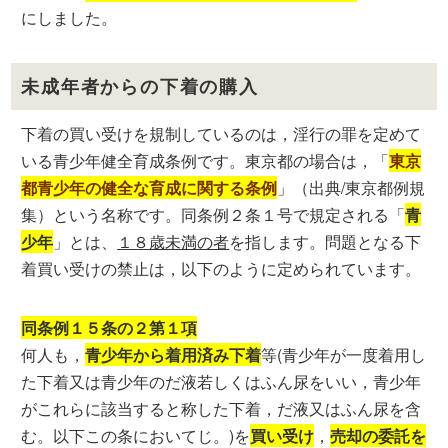
にしました。
未成年者からの下着の購入
下着の買い受けを規制しているのは，淫行の罪を定めて
いる青少年健全育成条例です。東京都の場合は，「
東京
都青少年の健全な育成に関する条例
」（出典/東京都例規
集）という名称です。同条例２条１号で規定される「
青
少年
」とは、
１８歳未満の者
を指します。問題となる下
着買い受けの禁止は，以下のように定められています。
同条例１５条の２第１項
何人も，
青少年から着用済み下着
等(青少年が一度着用し
た下着又は青少年のだ液若しくはふん尿をいい，青少年
がこれらに該当すると称した下着，だ液又はふん尿を含
む。以下この条においてじ。)を
買い受け
，
売却の委託を