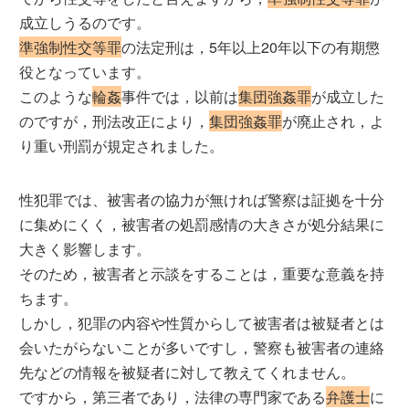
成立しうるのです。
準強制性交等罪
の法定刑は，5年以上20年以下の有期懲
役となっています。
このような
輪姦
事件では，以前は
集団強姦罪
が成立した
のですが，刑法改正により，
集団強姦罪
が廃止され，よ
り重い刑罰が規定されました。
性犯罪では、被害者の協力が無ければ警察は証拠を十分
に集めにくく，被害者の処罰感情の大きさが処分結果に
大きく影響します。
そのため，被害者と示談をすることは，重要な意義を持
ちます。
しかし，犯罪の内容や性質からして被害者は被疑者とは
会いたがらないことが多いですし，警察も被害者の連絡
先などの情報を被疑者に対して教えてくれません。
ですから，第三者であり，法律の専門家である
弁護士
に