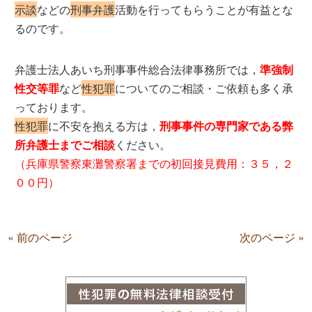
示談
などの
刑事弁護
活動を行ってもらうことが有益とな
るのです。
弁護士法人あいち刑事事件総合法律事務所では，
準強制
性交等罪
など
性犯罪
についてのご相談・ご依頼も多く承
っております。
性犯罪
に不安を抱える方は，
刑事事件の専門家である弊
所弁護士までご相談
ください。
（兵庫県警察東灘警察署までの初回接見費用：３５，２
００円）
« 前のページ
次のページ »