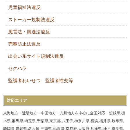
児童福祉法違反
ストーカー規制法違反
風営法・風適法違反
売春防止法違反
出会い系サイト規制法違反
セクハラ
監護者わいせつ 監護者性交等
対応エリア
東海地方・近畿地方・中国地方・九州地方を中心に全国対応 茨城県,栃
木県,群馬県,埼玉県,千葉県,東京都,八王子,神奈川県,横浜,福井県,岐阜県,
静岡県,愛知県,名古屋,三重県,滋賀県,京都府,大阪府,兵庫県,神戸,奈良県,