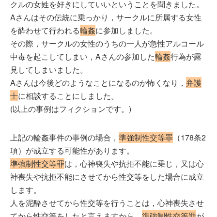
クルの女姓を好きにしていいということを聞きました。
Aさんはその伝統に乗っかり，サークルに所属する女性
を酔わせて行われる
輪姦
に参加しました。
その際，サークルの女性のうちの一人が急性アルコール
中毒を起こしてしまい，Aさんの参加した
輪姦
行為が露
見してしまいました。
Aさんは今後どのようなことになるのか怖くなり，
弁護
士
に相談することにしました。
(以上の事例はフィクションです。)
上記の輪姦事件の事例の場合，
準強制性交等罪
（178条2
項）が成立する可能性があります。
準強制性交等罪
は，心神喪失や抗拒不能に乗じ，又は心
神喪失や抗拒不能にさせてから性交等をした場合に成立
します。
人を泥酔させてから性交等を行うことは，心神喪失させ
てから性交等をしたと言えますから，
準強制性交等罪
が