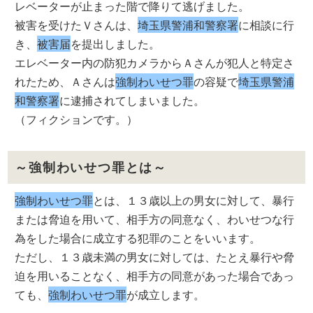
レベーターが止まった階で降りて逃げました。
被害を受けたＶさんは、
埼玉県警浦和警察署
に相談に行
き、
被害届
を提出しました。
エレベーター内の防犯カメラからＡさんが犯人と特定さ
れたため、Ａさんは
強制わいせつ罪
の容疑で
埼玉県警浦
和警察署
に逮捕されてしまいました。
（フィクションです。）
～強制わいせつ罪とは～
強制わいせつ罪
とは、１３歳以上の男女に対して、暴行
または脅迫を用いて、相手方の同意なく、わいせつな行
為をした場合に成立する犯罪のことをいいます。
ただし、１３歳未満の男女に対しては、たとえ暴行や脅
迫を用いることなく、相手方の同意があった場合であっ
ても、
強制わいせつ罪
が成立します。