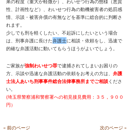
果の程度（重大か軽微か）、わいせつ行為の態様（悪質
性、計画性など）、わいせつ行為の動機被害者の処罰感
情、示談・被害弁償の有無などを基準に総合的に判断さ
れます。
少しでも刑を軽くしたい、不起訴にしたいという場合
は、刑事弁護に長けた
弁護士
に相談・依頼をし、迅速で
的確な弁護活動に動いてもらうほうがよいでしょう。
ご家族が
強制わいせつ罪
で逮捕されてしまいお困りの
方、示談や迅速な弁護活動の依頼をお考えの方は、
弁護
士法人あいち刑事事件総合法律事務所までご相談
くださ
い。
(埼玉県警察浦和警察署への初見接見費用：３５，９００
円）
« 前のページ
次のページ »