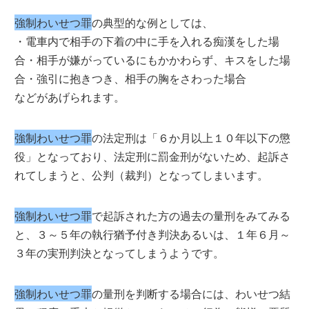
強制わいせつ罪
の典型的な例としては、
・電車内で相手の下着の中に手を入れる痴漢をした場
合・相手が嫌がっているにもかかわらず、キスをした場
合・強引に抱きつき、相手の胸をさわった場合
などがあげられます。
強制わいせつ罪
の法定刑は「６か月以上１０年以下の懲
役」となっており、法定刑に罰金刑がないため、起訴さ
れてしまうと、公判（裁判）となってしまいます。
強制わいせつ罪
で起訴された方の過去の量刑をみてみる
と、３～５年の執行猶予付き判決あるいは、１年６月～
３年の実刑判決となってしまうようです。
強制わいせつ罪
の量刑を判断する場合には、わいせつ結