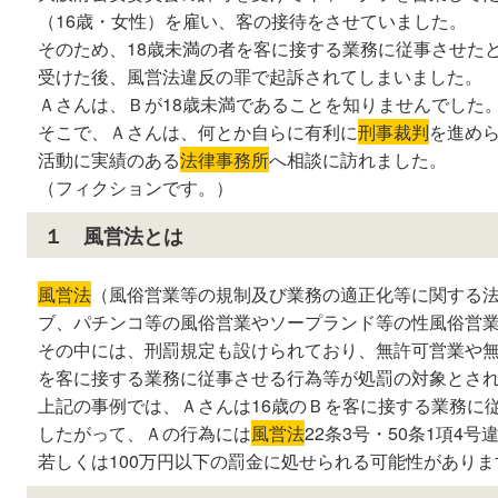
（16歳・女性）を雇い、客の接待をさせていました。
そのため、18歳未満の者を客に接する業務に従事させた
受けた後、風営法違反の罪で起訴されてしまいました。
Ａさんは、Ｂが18歳未満であることを知りませんでした
そこで、Ａさんは、何とか自らに有利に
刑事裁判
を進め
活動に実績のある
法律事務所
へ相談に訪れました。
（フィクションです。）
１ 風営法とは
風営法
（風俗営業等の規制及び業務の適正化等に関する
ブ、パチンコ等の風俗営業やソープランド等の性風俗営
その中には、刑罰規定も設けられており、無許可営業や無
を客に接する業務に従事させる行為等が処罰の対象とさ
上記の事例では、Ａさんは16歳のＢを客に接する業務に
したがって、Ａの行為には
風営法
22条3号・50条1項4
若しくは100万円以下の罰金に処せられる可能性がありま