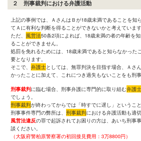
２ 刑事裁判における弁護活動
上記の事例では、ＡさんはＢが18歳未満であることを知
てＡに有利な判断を得ることができないかと考えていま
ただ、
風営法
50条2項によれば、18歳未満の者の年齢を
ることができません。
処罰を免れるためには、18歳未満であると知らなかった
要となります。
そこで、
弁護士
としては、無罪判決を目指す場合、Ａさん
かったことに加えて、これにつき過失もないことをも刑
刑事裁判
に臨む場合、刑事弁護に専門的に取り組む
弁護
でしょう。
刑事裁判
が終わってからでは「時すでに遅し」というこ
刑事事件専門の弊所は、
刑事裁判
における弁護活動も適
風営法違反
の罪で起訴されてお困りの方は、あいち刑事
談ください。
（大阪府警柏原警察署の初回接見費用：3万8800円）