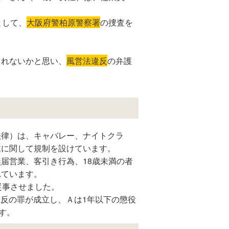
として、
大阪府警柏原警察署
の捜査を
。
られないかと思い、
風営法違反
の弁護
法律）は、キャバレー、ナイトクラ
業に関して規制を設けています。
届営業、客引き行為、18歳未満の者
れています。
従事させました。
号違反の罪が成立し、Ａは1年以下の懲役
す。