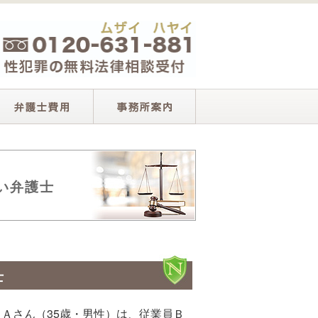
い弁護士
士
Ａさん（35歳・男性）は、従業員Ｂ