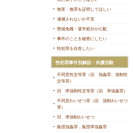
無実・無罪を証明してほしい
逮捕されないか不安
懲戒免職・退学処分が心配
事件のことを秘密にしたい
性犯罪を自首したい
性犯罪事件別解説・弁護活動
不同意性交等罪（旧 強姦罪、強制性
交等罪）
旧 準強制性交等罪（旧 準強姦罪）
不同意わいせつ罪（旧 強制わいせつ
罪）
旧 準強制わいせつ
集団強姦罪，集団準強姦罪