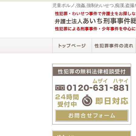
児童ポルノ,強姦,強制わいせつ,痴漢,盗