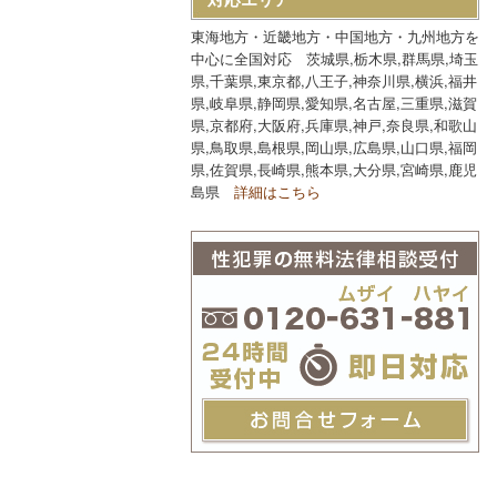
東海地方・近畿地方・中国地方・九州地方を
中心に全国対応 茨城県,栃木県,群馬県,埼玉
県,千葉県,東京都,八王子,神奈川県,横浜,福井
県,岐阜県,静岡県,愛知県,名古屋,三重県,滋賀
県,京都府,大阪府,兵庫県,神戸,奈良県,和歌山
県,鳥取県,島根県,岡山県,広島県,山口県,福岡
県,佐賀県,長崎県,熊本県,大分県,宮崎県,鹿児
島県
詳細はこちら