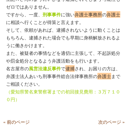
ゼロではありません。
ですから、一度、
刑事事件
に強い
弁護士事務所
の
弁護士
に相談へ行くことが得策と言えます。
そして、依頼があれば、逮捕されないように動くことは
もちろん、逮捕された場合でも早期に身柄解放されるよ
うに働きかけます。
また、被疑者の事情などを適切に主張して、不起訴処分
や罰金処分となるよう弁護活動をも行います。
名古屋市の
風営法違反事件
で
逮捕
され、お困りの方は、
弁護士法人あいち刑事事件総合法律事務所の
弁護士
まで
ご相談ください。
（愛知県警名東警察署までの初回接見費用：３万７１０
０円）
« 前のページ
次のページ »