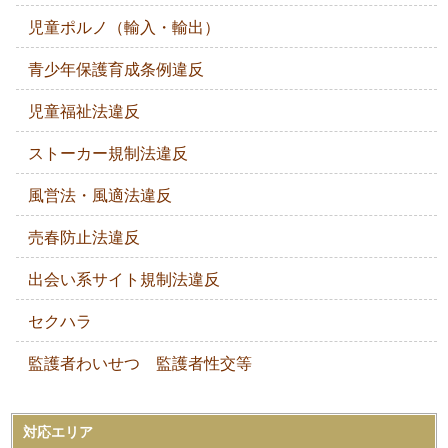
児童ポルノ（輸入・輸出）
青少年保護育成条例違反
児童福祉法違反
ストーカー規制法違反
風営法・風適法違反
売春防止法違反
出会い系サイト規制法違反
セクハラ
監護者わいせつ 監護者性交等
対応エリア