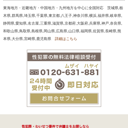
東海地方・近畿地方・中国地方・九州地方を中心に全国対応 茨城県,栃
木県,群馬県,埼玉県,千葉県,東京都,八王子,神奈川県,横浜,福井県,岐阜県,
静岡県,愛知県,名古屋,三重県,滋賀県,京都府,大阪府,兵庫県,神戸,奈良県,
和歌山県,鳥取県,島根県,岡山県,広島県,山口県,福岡県,佐賀県,長崎県,熊
本県,大分県,宮崎県,鹿児島県
詳細はこちら