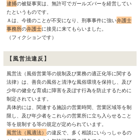
逮捕
の被疑事実は、無許可でガールズバーを経営してい
たというものです。
Ａは、今後のことが不安になり、刑事事件に強い
弁護士
事務所
の
弁護士
に接見に来てもらいました。
（フィクションです）
【風営法違反】
風営法（風俗営業等の規制及び業務の適正化等に関する
法律）は、善良の風俗と清浄な風俗環境を保持し、及び
少年の健全な育成に障害を及ぼす行為を防止するために
制定されています。
具体的には、関連する施設の営業時間、営業区域等を制
限し、及び年少者をこれらの営業所に立ち入らせること
等を規制する等の規定が定められています。
風営法（風適法）
の違反で、多く相談にいらっしゃるの