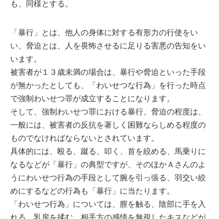
も、同様とする。
「暴行」とは、他人の身体に対する有形力の行使をい
い、脅迫とは、人を畏怖させるに足りる害悪の告知をい
います。
被害者が１３歳未満の場合は、暴行や脅迫といった手段
が無かったとしても、「わいせつな行為」を行った時点
で強制わいせつ罪が成立することになります。
そして、強制わいせつ罪における暴行、脅迫の程度は、
一般には、被害者の反抗を著しく困難ならしめる程度の
ものでなければならないとされています。
具体的には、殴る、蹴る、叩く、首を絞める、馬乗りに
なるなどが「暴行」の典型ですが、そのほかＡさんのよ
うにわいせつ行為の手段として腕を引っ張る、羽交い絞
めにするなどの行為も「暴行」に当たります。
「わいせつ行為」については、膣を触る、陰部に手を入
れる、乳房を揉む、相手方の感情を無視したキスなどが