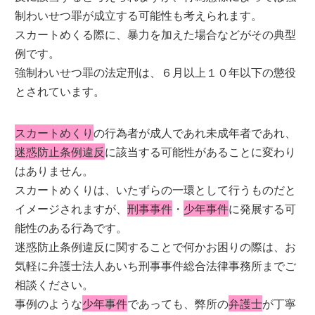
制わいせつ罪が成立する可能性も考えられます。
スカートめくる際に、暴力を加えた場合などがその典型
例です。
強制わいせつ罪の法定刑は、６月以上１０年以下の懲役
とされています。
スカートめくり
の行為者が成人であれ未成年者であれ、
迷惑防止条例違反
に該当する可能性があることに変わり
はありません。
スカートめくりは、いたずらの一環として行うものだと
イメージされますが、
刑事事件
・
少年事件
に発展する可
能性のある行為です。
迷惑防止条例違反に関することで何かお困りの際は、お
気軽に弁護士法人あいち刑事事件総合法律事務所までご
相談ください。
事例のような
少年事件
であっても、弊所の
弁護士
が丁寧