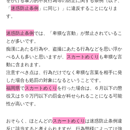
をかける暴力的不良行為等の防止に関する条例（以下、
「
迷惑防止条例
」に同じ）」に違反することになりま
す。
迷惑防止条例
では、「卑猥な言動」が禁止されているこ
とが多いです。
痴漢にあたる行為や、盗撮にあたる行為などを思い浮か
べる人も多いと思いますが、
スカートめくり
も卑猥な言
動に含まれます。
注意すべき点は、行為だけでなく卑猥な言葉を相手に発
した場合も処罰の対象になるということです。
福岡県
で
スカートめくり
を行った場合は、６月以下の懲
役又は５０万円以下の罰金が科せられることになる可能
性が高いです。
おそらく、ほとんどの
スカートめくり
は迷惑防止条例違
反に該当すると考えられますが、行為態様によっては強