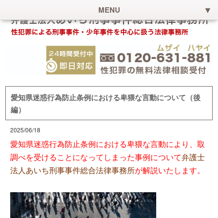
MENU
愛知県迷惑行為防止条例における卑猥な言動について（後
編）
2025/06/18
愛知県迷惑行為防止条例における卑猥な言動により、取
調べを受けることになってしまった事例について
弁護士
法人あいち刑事事件総合法律事務所
が解説いたします。