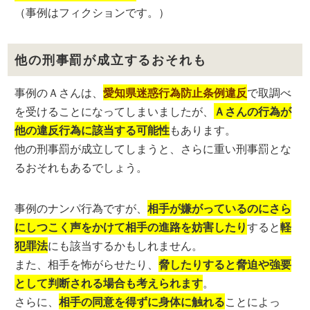
（事例はフィクションです。）
他の刑事罰が成立するおそれも
事例のＡさんは、
愛知県迷惑行為防止条例違反
で取調べ
を受けることになってしまいましたが、
Ａさんの行為が
他の違反行為に該当する可能性
もあります。
他の刑事罰が成立してしまうと、さらに重い刑事罰とな
るおそれもあるでしょう。
事例のナンパ行為ですが、
相手が嫌がっているのにさら
にしつこく声をかけて相手の進路を妨害したり
すると
軽
犯罪法
にも該当するかもしれません。
また、相手を怖がらせたり、
脅したりすると脅迫や強要
として判断される場合も考えられます
。
さらに、
相手の同意を得ずに身体に触れる
ことによっ