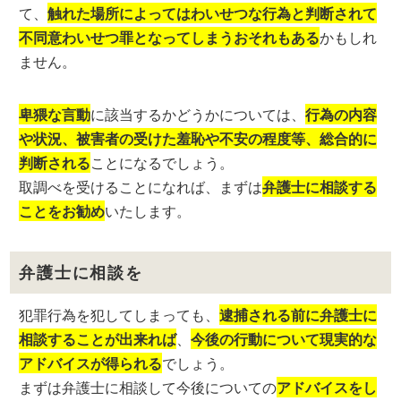
て、
触れた場所によってはわいせつな行為と判断されて
不同意わいせつ罪となってしまうおそれもある
かもしれ
ません。
卑猥な言動
に該当するかどうかについては、
行為の内容
や状況、被害者の受けた羞恥や不安の程度等、総合的に
判断される
ことになるでしょう。
取調べを受けることになれば、まずは
弁護士に相談する
ことをお勧め
いたします。
弁護士に相談を
犯罪行為を犯してしまっても、
逮捕される前に弁護士に
相談することが出来れば
、
今後の行動について現実的な
アドバイスが得られる
でしょう。
まずは弁護士に相談して今後についての
アドバイスをし