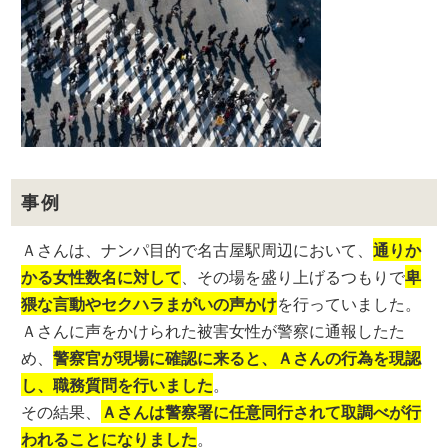
事例
Ａさんは、ナンパ目的で名古屋駅周辺において、
通りか
かる女性数名に対して
、その場を盛り上げるつもりで
卑
猥な言動やセクハラまがいの声かけ
を行っていました。
Ａさんに声をかけられた被害女性が警察に通報したた
め、
警察官が現場に確認に来ると、Ａさんの行為を現認
し、職務質問を行いました
。
その結果、
Ａさんは警察署に任意同行されて取調べが行
われることになりました
。