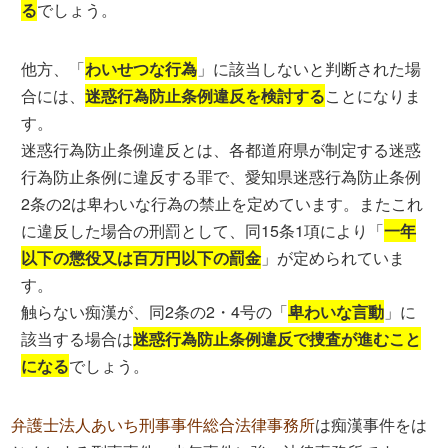
る
でしょう。
他方、「
わいせつな行為
」に該当しないと判断された場
合には、
迷惑行為防止条例違反を検討する
ことになりま
す。
迷惑行為防止条例違反とは、各都道府県が制定する迷惑
行為防止条例に違反する罪で、愛知県迷惑行為防止条例
2条の2は卑わいな行為の禁止を定めています。またこれ
に違反した場合の刑罰として、同15条1項により「
一年
以下の懲役又は百万円以下の罰金
」が定められていま
す。
触らない痴漢が、同2条の2・4号の「
卑わいな言動
」に
該当する場合は
迷惑行為防止条例違反で捜査が進むこと
になる
でしょう。
弁護士法人あいち刑事事件総合法律事務所
は痴漢事件をは