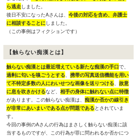
ら逃走
しました。
後日不安になったAさんは、
今後の対応を含め、弁護士
に相談することに
しました。
（この事例はフィクションです）
【触らない痴漢とは】
触らない痴漢とは最近増えている新たな痴漢の手口
で、
過剰に匂いを嗅ごうとする
、
携帯の写真送信機能を用い
て不特定多数の人にわいせつな画像を送りつける
、
故意
に息を吹きかける
など、
相手の身体に触れない点に特徴
があります。この触らない痴漢は、
痴漢か否かの線引き
が非常にあいまいである点が問題である
とされていま
す。
今回の事例のAさんの行為はまさしく触らない痴漢に該
当するものですが、この行為が罪に問われるか否かにつ