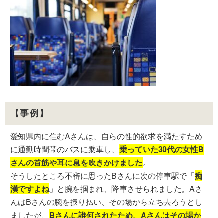
【事例】
愛知県内に住むAさんは、自らの性的欲求を満たすため
に通勤時間帯のバスに乗車し、
乗っていた30代の女性B
さんの首筋や耳に息を吹きかけました
。
そうしたところ不審に思ったBさんに次の停車駅で「
痴
漢ですよね
」と腕を掴まれ、降車させられました。Aさ
んはBさんの腕を振り払い、その場から立ち去ろうとし
ましたが、
Bさんに誰何されたため、Aさんはその場か