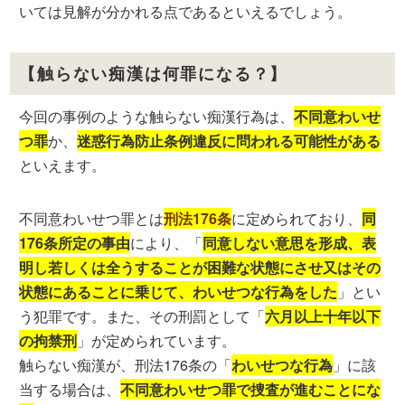
いては見解が分かれる点であるといえるでしょう。
【触らない痴漢は何罪になる？】
今回の事例のような触らない痴漢行為は、
不同意わいせ
つ罪
か、
迷惑行為防止条例違反に問われる可能性がある
といえます。
不同意わいせつ罪とは
刑法176条
に定められており、
同
176条所定の事由
により、「
同意しない意思を形成、表
明し若しくは全うすることが困難な状態にさせ又はその
状態にあることに乗じて、わいせつな行為をした
」とい
う犯罪です。また、その刑罰として「
六月以上十年以下
の拘禁刑
」が定められています。
触らない痴漢が、刑法176条の「
わいせつな行為
」に該
当する場合は、
不同意わいせつ罪で捜査が進むことにな