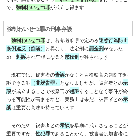
で、
強制わいせつ罪
が成立し得ます
強制わいせつ罪の刑事弁護
強制わいせつ罪
は、各都道府県で定める
迷惑行為防止
条例違反（痴漢）
と異なり、法定刑に
罰金刑
がないた
め、
起訴
され有罪になると
懲役刑
が科されます。
現在では、被害者の
告訴
がなくとも検察官の判断で起
訴できる罪
（
非親告罪
）
となりましたが、被害者との
示
談
が成立することで検察官が
起訴
することなく事件が終
わる可能性が高まるなど、実務上は未だ、被害者との
示
談
は重要な意味を持っています。
そのため、被害者との
示談
を早期に成立させることが
重要ですが、
性犯罪
であることから、被害者は加害者に