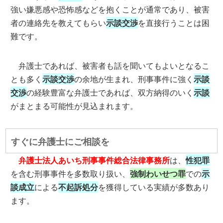
強い嫌悪感や恐怖感などを抱くことが通常であり、被害
者の連絡先を教えてもらい
示談交渉
を直接行うことは困
難です。
弁護士であれば、被害者も話を聞いてもよいとなるこ
とも多く
示談交渉
の余地が生まれ、刑事事件に強く
示談
交渉
の経験豊富な弁護士であれば、双方納得のいく
示談
がまとまる可能性が見込まれます。
すぐに弁護士にご相談を
弁護士法人あいち刑事事件総合法律事務所
は、
性犯罪
を含む刑事事件を多数取り扱い、
強制わいせつ罪
での
示
談成立
による
不起訴処分
を獲得している実績が多数あり
ます。