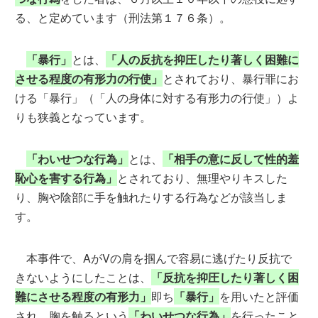
る、と定めています（刑法第１７６条）。
「暴行」
とは、
「人の反抗を抑圧したり著しく困難に
させる程度の有形力の行使」
とされており、暴行罪にお
ける「暴行」（「人の身体に対する有形力の行使」）よ
りも狭義となっています。
「わいせつな行為」
とは、
「相手の意に反して性的羞
恥心を害する行為」
とされており、無理やりキスした
り、胸や陰部に手を触れたりする行為などが該当しま
す。
本事件で、AがVの肩を掴んで容易に逃げたり反抗で
きないようにしたことは、
「反抗を抑圧したり著しく困
難にさせる程度の有形力」
即ち
「暴行」
を用いたと評価
され、胸を触るという
「わいせつな行為」
を行ったこと