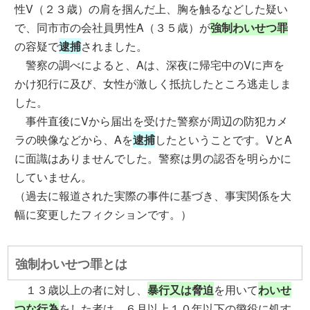
性V（２３歳）の肩を掴んだ上、胸を触るなどした疑い
で、同市市の会社員男性A（３５歳）が
強制わいせつ罪
の容疑で
逮捕
されました。
警察の調べによると、Aは、深夜に帰宅中のVに声を
かけ犯行に及び、女性が激しく抵抗したところ逃走しま
した。
事件直後にVから届出を受けた警察が周辺の防犯カメ
ラの映像などから、Aを
逮捕
したということです。VとA
に面識はありませんでした。警察は男の認否を明らかに
していません。
（過去に報道された実際の事件に基づき、事実関係を大
幅に変更したフィクションです。）
強制わいせつ罪とは
１３歳以上の者に対し、
暴行又は脅迫
を用いて
わいせ
つな行為
をした者は、６月以上１０年以下の懲役に処す