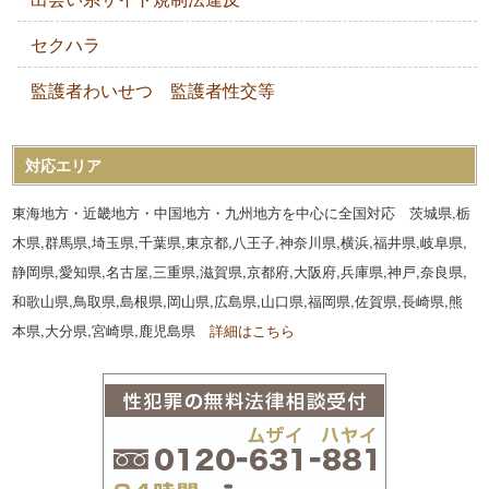
セクハラ
監護者わいせつ 監護者性交等
対応エリア
東海地方・近畿地方・中国地方・九州地方を中心に全国対応 茨城県,栃
木県,群馬県,埼玉県,千葉県,東京都,八王子,神奈川県,横浜,福井県,岐阜県,
静岡県,愛知県,名古屋,三重県,滋賀県,京都府,大阪府,兵庫県,神戸,奈良県,
和歌山県,鳥取県,島根県,岡山県,広島県,山口県,福岡県,佐賀県,長崎県,熊
本県,大分県,宮崎県,鹿児島県
詳細はこちら