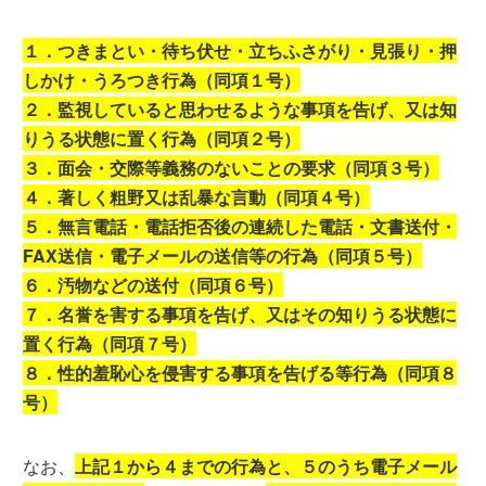
１．つきまとい・待ち伏せ・立ちふさがり・見張り・押
しかけ・うろつき行為（同項１号）
２．監視していると思わせるような事項を告げ、又は知
りうる状態に置く行為（同項２号）
３．面会・交際等義務のないことの要求（同項３号）
４．著しく粗野又は乱暴な言動（同項４号）
５．無言電話・電話拒否後の連続した電話・文書送付・
FAX送信・電子メールの送信等の行為（同項５号）
６．汚物などの送付（同項６号）
７．名誉を害する事項を告げ、又はその知りうる状態に
置く行為（同項７号）
８．性的羞恥心を侵害する事項を告げる等行為（同項８
号）
なお、
上記１から４までの行為と、５のうち電子メール