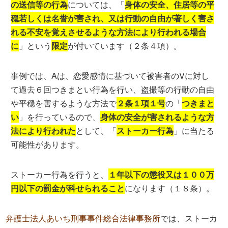
の送信等の行為
については、「
身体の安全、住居等の平
穏若しくは名誉が害され、又は行動の自由が著しく害さ
れる不安を覚えさせるような方法により行われる場合
に
」という
限定
が付いています（２条４項）。
事例では、Aは、恋愛感情に基づいて被害者のVに対し
て過去６回つきまとい行為を行い、盗撮等の行動の自由
や平穏を害するような方法で
２条１項１号
の「
つきまと
い
」を行っているので、
身体の安全が害されるような方
法により行われた
として、「
ストーカー行為
」に当たる
可能性があります。
ストーカー行為を行うと、
１年以下の懲役又は１００万
円以下の罰金が科せられること
になります（１８条）。
弁護士法人あいち刑事事件総合法律事務所
では、ストーカ