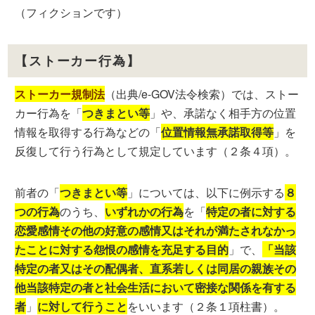
（フィクションです）
【ストーカー行為】
ストーカー規制法
（出典/e-GOV法令検索）では、ストー
カー行為を「
つきまとい等
」や、承諾なく相手方の位置
情報を取得する行為などの「
位置情報無承諾取得等
」を
反復して行う行為として規定しています（２条４項）。
前者の「
つきまとい等
」については、以下に例示する
８
つの行為
のうち、
いずれかの行為
を「
特定の者に対する
恋愛感情その他の好意の感情又はそれが満たされなかっ
たことに対する怨恨の感情を充足する目的
」で、
「当該
特定の者又はその配偶者、直系若しくは同居の親族その
他当該特定の者と社会生活において密接な関係を有する
者
」
に対して行うこと
をいいます（２条１項柱書）。