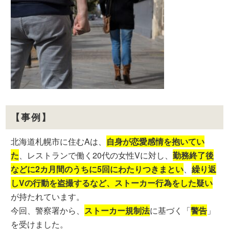
【事例】
北海道札幌市に住むAは、
自身が恋愛感情を抱いてい
た
、レストランで働く20代の女性Vに対し、
勤務終了後
などに2カ月間のうちに5回にわたりつきまとい
、
繰り返
しVの行動を盗撮するなど、ストーカー行為をした疑い
が持たれています。
今回、警察署から、
ストーカー規制法
に基づく「
警告
」
を受けました。