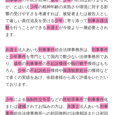
が、とはいえ
少年
の精神年齢の未熟さや環境に対する影
響の受けやすさを考慮すれば、被疑者または被告人とし
て厳しい責任追及を受ける
少年
に寄り添って
刑事弁護活
動
を行うことができる
弁護士
が今後より一層必要とされ
ます。
弁護士
法人あいち
刑事事件
総合法律事務所は、
刑事事件
と
少年事件
を専門として国内で数少ない法律事務所であ
り、
成年
の
刑事事件
の
不起訴獲得
や
執行猶予
獲得はもち
ろん、
少年
の
不起訴処分
獲得や
保護観察処分
の獲得など
で多くの実績をあげ、依頼者様から高く評価をいただい
ております。
少年
による
強制性交等罪
などの
性犯罪事件
で
刑事事件
化
または
逮捕
されてお悩みの方は、
弁護士
法人あいち
刑事
事件
総合法律事務所への初回無料の法律相談または初回