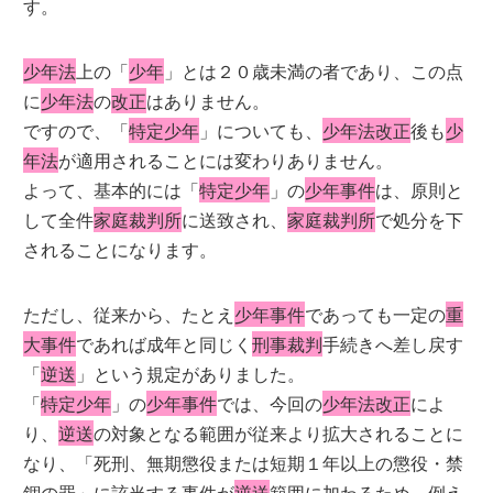
す。
少年法
上の「
少年
」とは２０歳未満の者であり、この点
に
少年法
の
改正
はありません。
ですので、「
特定少年
」についても、
少年法改正
後も
少
年法
が適用されることには変わりありません。
よって、基本的には「
特定少年
」の
少年事件
は、原則と
して全件
家庭裁判所
に送致され、
家庭裁判所
で処分を下
されることになります。
ただし、従来から、たとえ
少年事件
であっても一定の
重
大事件
であれば成年と同じく
刑事裁判
手続きへ差し戻す
「
逆送
」という規定がありました。
「
特定少年
」の
少年事件
では、今回の
少年法改正
によ
り、
逆送
の対象となる範囲が従来より拡大されることに
なり、「死刑、無期懲役または短期１年以上の懲役・禁
錮の罪」に該当する事件が
逆送
範囲に加わるため、例え