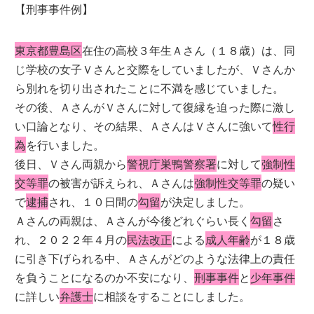
【刑事事件例】
東京都豊島区
在住の高校３年生Ａさん（１８歳）は、同
じ学校の女子Ｖさんと交際をしていましたが、Ｖさんか
ら別れを切り出されたことに不満を感じていました。
その後、ＡさんがＶさんに対して復縁を迫った際に激し
い口論となり、その結果、ＡさんはＶさんに強いて
性行
為
を行いました。
後日、Ｖさん両親から
警視庁巣鴨警察署
に対して
強制性
交等罪
の被害が訴えられ、Ａさんは
強制性交等罪
の疑い
で
逮捕
され、１０日間の
勾留
が決定しました。
Ａさんの両親は、Ａさんが今後どれぐらい長く
勾留
さ
れ、２０２２年４月の
民法改正
による
成人年齢
が１８歳
に引き下げられる中、Ａさんがどのような法律上の責任
を負うことになるのか不安になり、
刑事事件
と
少年事件
に詳しい
弁護士
に相談をすることにしました。