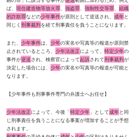
ば、
現住建造物等放火罪
、
強盗罪
、
強制性交等罪
、
組織
的詐欺罪
などの
少年事件
が原則として逆送され、
成年
と
同じく
刑事裁判
を経て刑事責任を負うことになります。
また、
少年事件
は、
少年
の実名や写真等の報道が原則禁
止されているところ、
少年法改正
によって、
特定少年
の
事件が
逆送
され、検察官によって
起訴
されて
刑事裁判
が
決定した場合には、
少年
の実名や写真等の報道が可能と
なります。
【少年事件も刑事事件専門の弁護士へお任せ】
少年法改正
によって、今後「
特定少年
」として
成年
と同
じ刑事責任を負うことになる事案が増加することが予想
されます。
刑事事件
の手続き自体に
成年
と
少年
の区別はありません