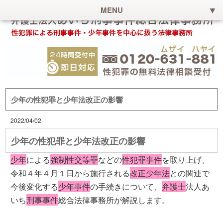
MENU
少年の性犯罪と少年法改正の影響
2022/04/02
少年の性犯罪と少年法改正の影響
少年
による
強制性交等罪
などの
性犯罪事件
を取り上げ、
令和４年４月１日から施行される
改正少年法
との関連で
今後変化する
少年事件
の手続きについて、
弁護士
法人あ
いち
刑事事件
総合法律事務所が解説します。