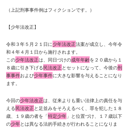
（上記刑事事件例はフィクションです。）
【少年法改正】
令和３年５月２１日に
少年法改正
法案が成立し、今年令
和４年４月１日から施行されます。
この
少年法改正
は、同日づけの
成年年齢
を２０歳から１
８歳に引き下げる
民法改正
とセットになって、今後の
刑
事事件
および
少年事件
に大きな影響を与えることになり
ます。
今回の
少年法改正
は、従来よりも重い法律上の責任を与
える
民法改正
と足並みをそろえるべく、罪を犯した１８
歳、１９歳の者を「
特定少年
」と位置づけ、１７歳以下
の
少年
とは異なる法的手続きが行われることになりま