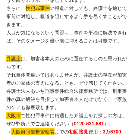
さらに、
性犯罪事件
の報道に対しても、弁護士を通じて
事前に対処し、報道を阻止するよう手を尽くすことがで
きます。
人目が気になるという問題も、事件を平穏に解決できれ
ば、そのダメージを最小限に抑えることは可能です。
弁護士
は、加害者本人のために選任するものと思われが
ちです。
それ自体間違いではありませんが、弁護士の存在が加害
者のご家族の支えになることも、ぜひ感じてください。
弁護士法人あいち刑事事件総合法律事務所では、刑事事
件の真の解決を目指して加害者本人だけでなく、ご家族
のケアも徹底致します。
大阪市
で性犯罪事件に精通した弁護士をお探しの方は、
ぜひ弊所までご連絡ください（
0120‐631‐881
）。
（
大阪府阿倍野警察署
までの
初回接見
費用：
3万6700