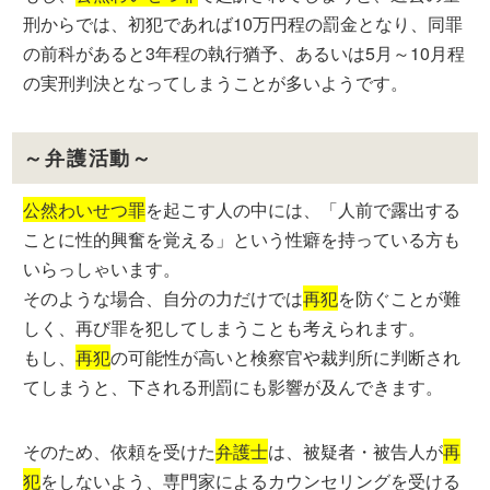
刑からでは、初犯であれば10万円程の罰金となり、同罪
の前科があると3年程の執行猶予、あるいは5月～10月程
の実刑判決となってしまうことが多いようです。
～弁護活動～
公然わいせつ罪
を起こす人の中には、「人前で露出する
ことに性的興奮を覚える」という性癖を持っている方も
いらっしゃいます。
そのような場合、自分の力だけでは
再犯
を防ぐことが難
しく、再び罪を犯してしまうことも考えられます。
もし、
再犯
の可能性が高いと検察官や裁判所に判断され
てしまうと、下される刑罰にも影響が及んできます。
そのため、依頼を受けた
弁護士
は、被疑者・被告人が
再
犯
をしないよう、専門家によるカウンセリングを受ける