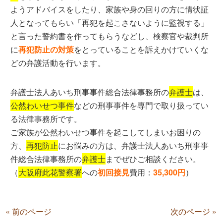
ようアドバイスをしたり、家族や身の回りの方に情状証
人となってもらい「再犯を起こさないように監視する」
と言った誓約書を作ってもらうなどし、検察官や裁判所
に
再犯防止の対策
をとっていることを訴えかけていくな
どの弁護活動を行います。
弁護士法人あいち刑事事件総合法律事務所の
弁護士
は、
公然わいせつ事件
などの刑事事件を専門で取り扱ってい
る法律事務所です。
ご家族が公然わいせつ事件を起こしてしまいお困りの
方、
再犯防止
にお悩みの方は、弁護士法人あいち刑事事
件総合法律事務所の
弁護士
までぜひご相談ください。
（
大阪府此花警察署
への
初回接見
費用：
35,300円
）
« 前のページ
次のページ »