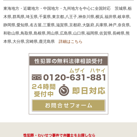
東海地方・近畿地方・中国地方・九州地方を中心に全国対応 茨城県,栃
木県,群馬県,埼玉県,千葉県,東京都,八王子,神奈川県,横浜,福井県,岐阜県,
静岡県,愛知県,名古屋,三重県,滋賀県,京都府,大阪府,兵庫県,神戸,奈良県,
和歌山県,鳥取県,島根県,岡山県,広島県,山口県,福岡県,佐賀県,長崎県,熊
本県,大分県,宮崎県,鹿児島県
詳細はこちら