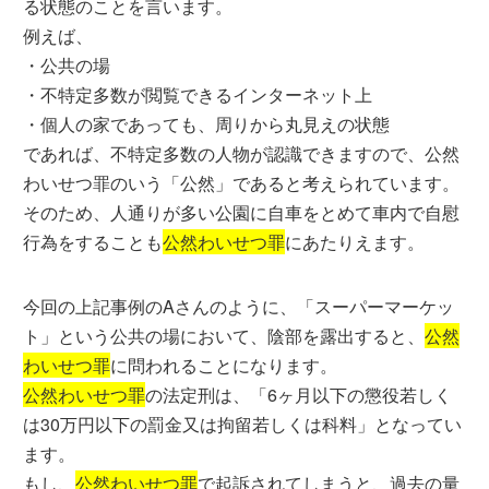
る状態のことを言います。
例えば、
・公共の場
・不特定多数が閲覧できるインターネット上
・個人の家であっても、周りから丸見えの状態
であれば、不特定多数の人物が認識できますので、公然
わいせつ罪のいう「公然」であると考えられています。
そのため、人通りが多い公園に自車をとめて車内で自慰
行為をすることも
公然わいせつ罪
にあたりえます。
今回の上記事例のAさんのように、「スーパーマーケッ
ト」という公共の場において、陰部を露出すると、
公然
わいせつ罪
に問われることになります。
公然わいせつ罪
の法定刑は、「6ヶ月以下の懲役若しく
は30万円以下の罰金又は拘留若しくは科料」となってい
ます。
もし、
公然わいせつ罪
で起訴されてしまうと、過去の量