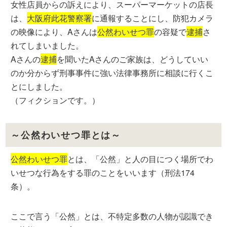
女性店員からの訴えにより、スーパーマーケットの店長
は、
大阪府此花警察署
に通報することにし、防犯カメラ
の映像により、Aさんは
公然わいせつ罪
の容疑で
逮捕
さ
れてしまいました。
Aさんの
逮捕
を聞いたAさんのご家族は、どうしていい
のか分からず刑事事件に強い法律事務所に相談に行くこ
とにしました。
（フィクションです。）
～公然わいせつ罪とは～
公然わいせつ罪
とは、「公然」と人の目につく場所でわ
いせつな行為をする罪のことをいいます（刑法174
条）。
ここで言う「公然」とは、不特定多数の人物が認識でき