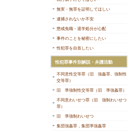
無実・無罪を証明してほしい
逮捕されないか不安
懲戒免職・退学処分が心配
事件のことを秘密にしたい
性犯罪を自首したい
性犯罪事件別解説・弁護活動
不同意性交等罪（旧 強姦罪、強制性
交等罪）
旧 準強制性交等罪（旧 準強姦罪）
不同意わいせつ罪（旧 強制わいせつ
罪）
旧 準強制わいせつ
集団強姦罪，集団準強姦罪