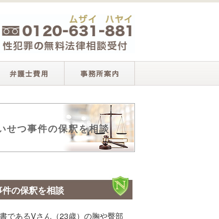
いせつ事件の保釈を相談
事件の保釈を相談
書であるVさん（23歳）の胸や臀部