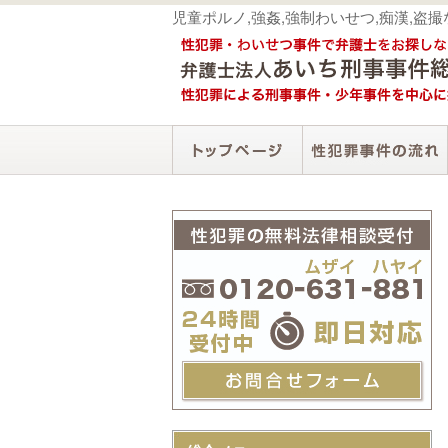
児童ポルノ,強姦,強制わいせつ,痴漢,盗