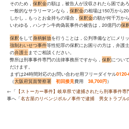
そのため，
保釈金
の額は，被告人が没収されたら困であ
一般的なサラリーマンなら，
保釈金
の相場は150万から
しかし，もっとお金持ちの場合，
保釈金
の額が何千万か
いわゆる，ハンナン牛肉偽装事件の被告は，20億円の
保
保釈
をして
身柄解放
を行うことは，公判準備などにメリ
強制わいせつ事件
等性犯罪の保釈にお困りの方は，弁護
の
弁護士
までご相談ください。
弊所は刑事事件専門の法律事務所ですから，
保釈
につい
だけます。
まずは24時間対応のお問い合わせ用フリーダイヤル
0120-
（
大阪府箕面警察署
初回接見
費用
38,700円
）
←「
【ストーカー事件】岐阜県で逮捕されたら刑事事件専
事へ「
名古屋のリベンジポルノ事件で逮捕 男女トラブル