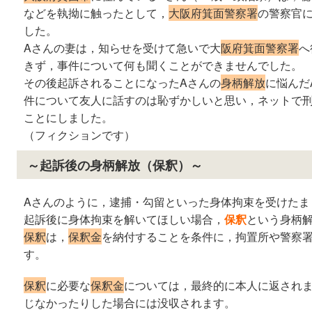
などを執拗に触ったとして，
大阪府箕面警察署
の警察官
した。
Aさんの妻は，知らせを受けて急いで大
阪府箕面警察署
へ
きず，事件について何も聞くことができませんでした。
その後起訴されることになったAさんの
身柄解放
に悩んだ
件について友人に話すのは恥ずかしいと思い，ネットで
ことにしました。
（フィクションです）
～起訴後の身柄解放（保釈）～
Aさんのように，逮捕・勾留といった身体拘束を受けたま
起訴後に身体拘束を解いてほしい場合，
保釈
という身柄
保釈
は，
保釈金
を納付することを条件に，拘置所や警察
す。
保釈
に必要な
保釈金
については，最終的に本人に返され
じなかったりした場合には没収されます。