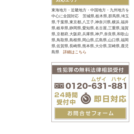
東海地方・近畿地方・中国地方・九州地方を
中心に全国対応 茨城県,栃木県,群馬県,埼玉
県,千葉県,東京都,八王子,神奈川県,横浜,福井
県,岐阜県,静岡県,愛知県,名古屋,三重県,滋賀
県,京都府,大阪府,兵庫県,神戸,奈良県,和歌山
県,鳥取県,島根県,岡山県,広島県,山口県,福岡
県,佐賀県,長崎県,熊本県,大分県,宮崎県,鹿児
島県
詳細はこちら