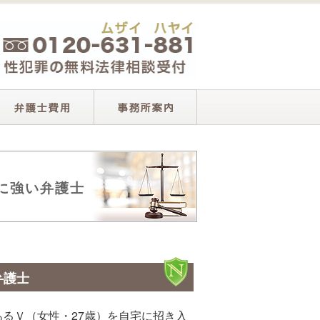
に強い弁護士
弁護士
あるＶ（女性・27歳）を自宅に招き入