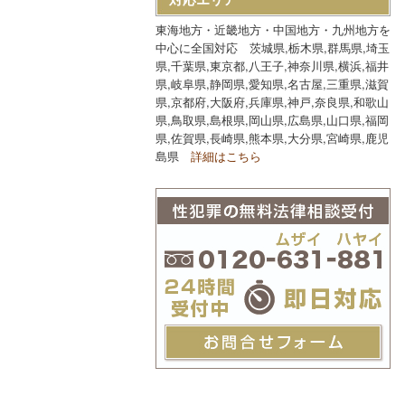
東海地方・近畿地方・中国地方・九州地方を
中心に全国対応 茨城県,栃木県,群馬県,埼玉
県,千葉県,東京都,八王子,神奈川県,横浜,福井
県,岐阜県,静岡県,愛知県,名古屋,三重県,滋賀
県,京都府,大阪府,兵庫県,神戸,奈良県,和歌山
県,鳥取県,島根県,岡山県,広島県,山口県,福岡
県,佐賀県,長崎県,熊本県,大分県,宮崎県,鹿児
島県
詳細はこちら