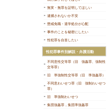
無実・無罪を証明してほしい
逮捕されないか不安
懲戒免職・退学処分が心配
事件のことを秘密にしたい
性犯罪を自首したい
性犯罪事件別解説・弁護活動
不同意性交等罪（旧 強姦罪、強制性
交等罪）
旧 準強制性交等罪（旧 準強姦罪）
不同意わいせつ罪（旧 強制わいせつ
罪）
旧 準強制わいせつ
集団強姦罪，集団準強姦罪