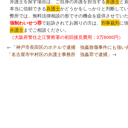
弁護士を探す場合は、ご自身の弁護を担当する
弁護士
と
本当に信頼できる
弁護士
かどうかをしっかりと判断して
弊所では、無料法律相談の形でその機会を提供させてい
強制わいせつ罪
で起訴されてお困りの方は、
刑事裁判
に
弁護士
までご相談ください。
（大阪府警住之江警察署の初回接見費用：3万6000円）
←「
神戸市長田区のホテルで逮捕 強姦致傷事件にも強い
「
名古屋市中村区の弁護士事務所 強姦罪で逮捕
」→