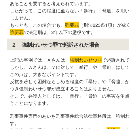
あることを要すると考えられています。
したがって、この程度に至らない「暴行」「脅迫」を用
しません。
もっとも、この場合でも、
強要罪
（刑法223条1項）が
強要罪
の法定刑は、3年以下の懲役です。
２ 強制わいせつ罪で起訴された場合
上記の事例では、Ａさんは、
強制わいせつ罪
で起訴され
しかし、Ａさんは、Ｖに対して「暴行」や「脅迫」はし
この点は、大きなポイントです。
反抗を著しく困難ならしめる程度の「暴行」や「脅迫」
つき強制わいせつ罪が成立することはありません。
そこで、弁護人としては、「暴行」「脅迫」の事実を争
うことになります。
刑事事件専門のあいち刑事事件総合法律事務所は、強制
す。