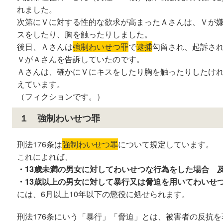
れました。
次第にＶに対する性的な欲求が高まったＡさんは、Ｖが
スをしたり、胸を触ったりしました。
後日、Ａさんは
強制わいせつ罪
で
逮捕
勾留され、起訴さ
ＶがＡさんを告訴していたのです。
Ａさんは、確かにＶにキスをしたり胸を触ったりしたけ
えています。
（フィクションです。）
１ 強制わいせつ罪
刑法176条は
強制わいせつ罪
について規定しています。
これによれば、
・13歳未満の男女に対してわいせつな行為をした場合 
・13歳以上の男女に対して暴行又は脅迫を用いてわいせ
には、6月以上10年以下の懲役に処せられます。
刑法176条にいう「暴行」「脅迫」とは、被害者の反抗