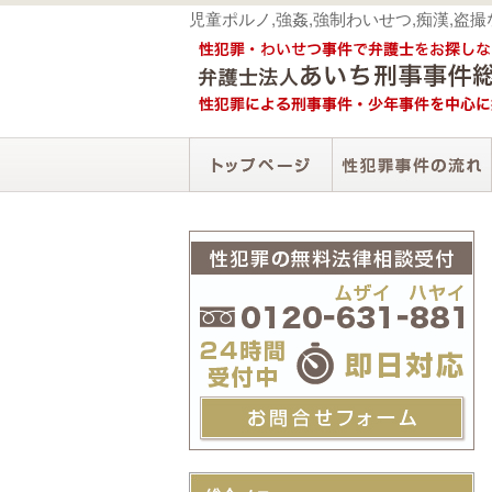
児童ポルノ,強姦,強制わいせつ,痴漢,盗