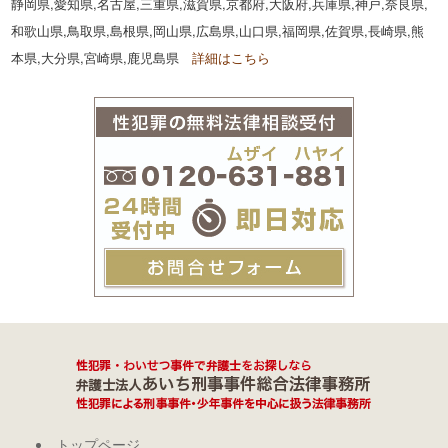
静岡県,愛知県,名古屋,三重県,滋賀県,京都府,大阪府,兵庫県,神戸,奈良県,
和歌山県,鳥取県,島根県,岡山県,広島県,山口県,福岡県,佐賀県,長崎県,熊
本県,大分県,宮崎県,鹿児島県
詳細はこちら
トップページ