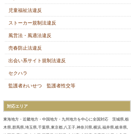
児童福祉法違反
ストーカー規制法違反
風営法・風適法違反
売春防止法違反
出会い系サイト規制法違反
セクハラ
監護者わいせつ 監護者性交等
対応エリア
東海地方・近畿地方・中国地方・九州地方を中心に全国対応 茨城県,栃
木県,群馬県,埼玉県,千葉県,東京都,八王子,神奈川県,横浜,福井県,岐阜県,