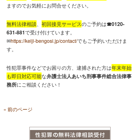
ますのでお気軽にお問合せください。
無料法律相談
、
初回接見サービス
のご予約は
☎0120-
631-881
で受け付けています。
✉
https://keiji-bengosi.jp/contact/
でもご予約いただけま
す。
性犯罪事件などでお困りの方、逮捕された方は
年末年始
も即日対応可能
な
弁護士法人あいち刑事事件総合法律事
務所
にご相談ください！
« 前のページ