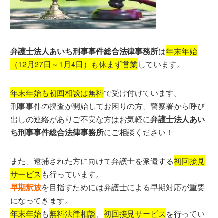
弁護士法人あいち刑事事件総合法律事務所
は
年末年始
（12月27日～1月4日）も休まず営業
しています。
年末年始も初回相談は無料
で受け付けています。
刑事事件の捜査が開始してお困りの方、警察署から呼び
出しの連絡がありご不安な方はお気軽に
弁護士法人あい
ち刑事事件総合法律事務所
にご相談ください！
また、逮捕された方に向けて弁護士を派遣する
初回接見
サービス
も行っています。
早期釈放
を目指すためには弁護士による早期対応が重要
になってきます。
年末年始
も
無料法律相談
、
初回接見サービス
を行ってい