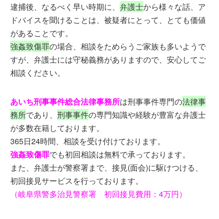
逮捕後、なるべく早い時期に、
弁護士
から様々な話、ア
ドバイスを聞けることは、被疑者にとって、とても価値
があることです。
強姦致傷罪
の場合、相談をためらうご家族も多いようで
すが、弁護士には守秘義務がありますので、安心してご
相談ください。
あいち刑事事件総合法律事務所
は刑事事件専門の
法律事
務所
であり、
刑事事件
の専門知識や経験が豊富な弁護士
が多数在籍しております。
365日24時間、相談を受け付けております。
強姦致傷罪
でも初回相談は無料で承っております。
また、弁護士が警察署まで、接見(面会)に駆けつける、
初回接見サービスを行っております。
（岐阜県警多治見警察署 初回接見費用：4万円）