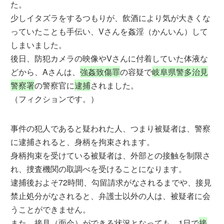
た。
少しイタズラをするつもりが、飲酒により気が大きくな
っていたことも手伝い、Vさんを姦淫（かんいん）して
しまいました。
後日、防犯カメラの映像やVさんに付着していた体液な
どから、Aさんは、
強姦致傷罪
の容疑で
岐阜県警多治見
警察署
の警察官に
逮捕
されました。
（フィクションです。）
事件の犯人であると疑われた人、つまり被疑者は、警察
に逮捕されると、身柄を拘束されます。
身柄拘束を受けている被疑者は、外部との接触を制限さ
れ、捜査機関の取調べを受けることになります。
逮捕後およそ72時間、勾留請求がなされるまでや、接見
禁止処分がなされると、弁護士以外の人は、被疑者に会
うことができません。
また、接見（面会）ができる状況となっても、1日で
接